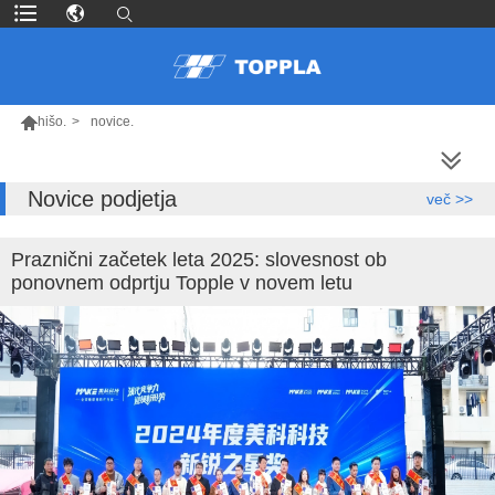

hišo.
>
novice.
VEČ IZDELKOV
Novice podjetja
več >>
Praznični začetek leta 2025: slovesnost ob
ponovnem odprtju Topple v novem letu