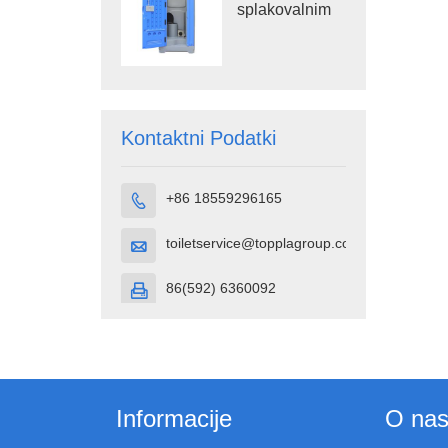
splakovalnim
sistemom
Prenosna
straniščna
kabina iz
HDPE plastike
Kontaktni Podatki
+86 18559296165

toiletservice@topplagroup.com

86(592) 6360092

Informacije
O na