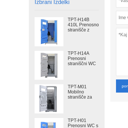
Izbrani Izdelki
TPT-H14B
410L Prenosno
stranišče z
rezervoarjem
za odpadke,
jeklena drsna
prenosna
TPT-H14A
straniščna
Prenosni
školjka
straniščni WC
s 410L
rezervoarjem
za odpadke,
zunanji
po
TPT-M01
plastični WC
Mobilno
stranišče za
splakovanje
TPT-H01
Prenosni WC s