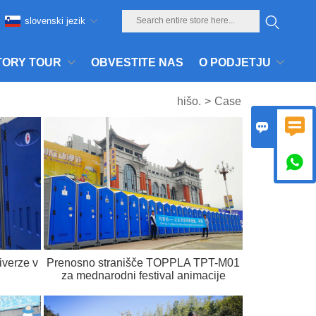
slovenski jezik
TORY TOUR
OBVESTITE NAS
O PODJETJU
hišo.
>
Case



iverze v
Prenosno stranišče TOPPLA TPT-M01
za mednarodni festival animacije