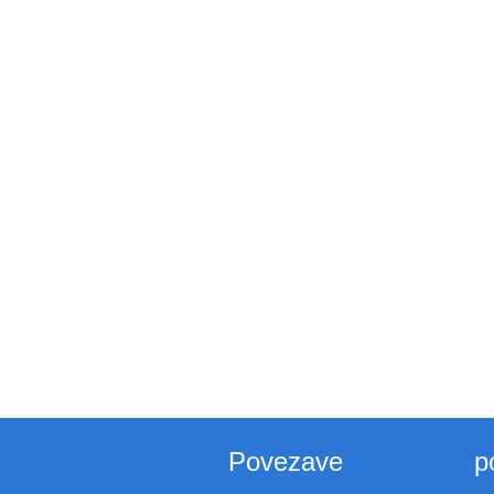
s
Povezave
p