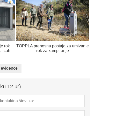
je rok
TOPPLA prenosna postaja za umivanje
ulicah
rok za kampiranje
e evidence
ku 12 ur)