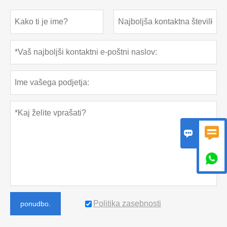



Politika zasebnosti
ponudbo.