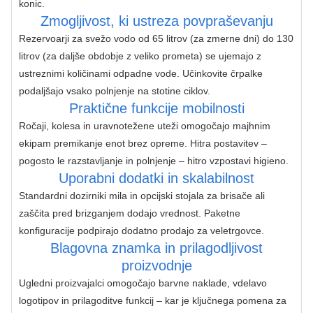
konic.
Zmogljivost, ki ustreza povpraševanju
Rezervoarji za svežo vodo od 65 litrov (za zmerne dni) do 130 
litrov (za daljše obdobje z veliko prometa) se ujemajo z 
ustreznimi količinami odpadne vode. Učinkovite črpalke 
podaljšajo vsako polnjenje na stotine ciklov.
Praktične funkcije mobilnosti
Ročaji, kolesa in uravnotežene uteži omogočajo majhnim 
ekipam premikanje enot brez opreme. Hitra postavitev – 
pogosto le razstavljanje in polnjenje – hitro vzpostavi higieno.
Uporabni dodatki in skalabilnost
Standardni dozirniki mila in opcijski stojala za brisače ali 
zaščita pred brizganjem dodajo vrednost. Paketne 
konfiguracije podpirajo dodatno prodajo za veletrgovce.
Blagovna znamka in prilagodljivost
proizvodnje
Ugledni proizvajalci omogočajo barvne naklade, vdelavo 
logotipov in prilagoditve funkcij – kar je ključnega pomena za 