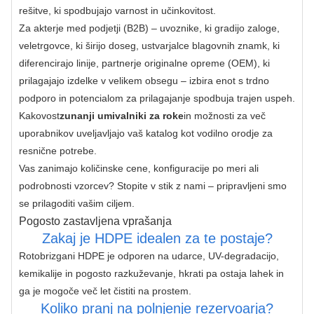
rešitve, ki spodbujajo varnost in učinkovitost.
Za akterje med podjetji (B2B) – uvoznike, ki gradijo zaloge, 
veletrgovce, ki širijo doseg, ustvarjalce blagovnih znamk, ki 
diferencirajo linije, partnerje originalne opreme (OEM), ki 
prilagajajo izdelke v velikem obsegu – izbira enot s trdno 
podporo in potencialom za prilagajanje spodbuja trajen uspeh. 
Kakovost
zunanji umivalniki za roke
in možnosti za več 
uporabnikov uveljavljajo vaš katalog kot vodilno orodje za 
resnične potrebe.
Vas zanimajo količinske cene, konfiguracije po meri ali 
podrobnosti vzorcev? Stopite v stik z nami – pripravljeni smo 
se prilagoditi vašim ciljem.
Pogosto zastavljena vprašanja
Zakaj je HDPE idealen za te postaje?
Rotobrizgani HDPE je odporen na udarce, UV-degradacijo, 
kemikalije in pogosto razkuževanje, hkrati pa ostaja lahek in 
ga je mogoče več let čistiti na prostem.
Koliko pranj na polnjenje rezervoarja?