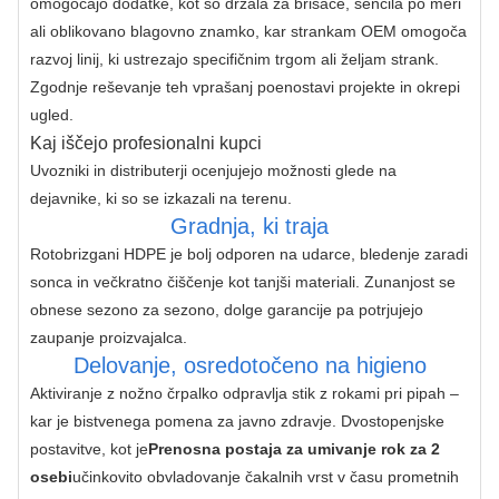
omogočajo dodatke, kot so držala za brisače, senčila po meri 
ali oblikovano blagovno znamko, kar strankam OEM omogoča 
razvoj linij, ki ustrezajo specifičnim trgom ali željam strank.
Zgodnje reševanje teh vprašanj poenostavi projekte in okrepi 
ugled.
Kaj iščejo profesionalni kupci
Uvozniki in distributerji ocenjujejo možnosti glede na 
dejavnike, ki so se izkazali na terenu.
Gradnja, ki traja
Rotobrizgani HDPE je bolj odporen na udarce, bledenje zaradi 
sonca in večkratno čiščenje kot tanjši materiali. Zunanjost se 
obnese sezono za sezono, dolge garancije pa potrjujejo 
zaupanje proizvajalca.
Delovanje, osredotočeno na higieno
Aktiviranje z nožno črpalko odpravlja stik z rokami pri pipah – 
kar je bistvenega pomena za javno zdravje. Dvostopenjske 
postavitve, kot je
Prenosna postaja za umivanje rok za 2 
osebi
učinkovito obvladovanje čakalnih vrst v času prometnih 