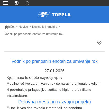

hišo.
>
Novice
>
Novice iz industrije
>
Vodnik po prenosnih enotah za umivanje rok
VEČ IZDELKOV
Vodnik po prenosnih enotah za umivanje rok
27-01-2026
Kjer imajo te enote največji vpliv
Mobilne rešitve za umivanje rok se naravno prilegajo okoljem, 
ki potrebujejo prilagodljivo, začasno higieno brez fiksne 
infrastrukture.
Delovna mesta in razvojni projekti
Ekipe, ki ves dan ravnajo z materiali, so nenehno 