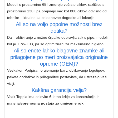
Modeli s prostornino 65 l zmorejo več sto ciklov; različice s 
prostornino 130 l pa prejmejo več kot 800 ciklov, odvisno od 
tehnike – idealne za celodnevne dogodke ali lokacije.
Ali so na voljo popolne možnosti brez
dotika?
Da – aktiviranje z nožno črpalko odpravlja stik s pipo, modeli, 
kot je TPW-L03, pa so optimizirani za maksimalno higieno.
Ali so enote lahko blagovne znamke ali
prilagojene po meri proizvajalca originalne
opreme (OEM)?
Vsekakor. Podpiramo ujemanje barv, oblikovanje logotipov, 
pakete dodatkov in prilagoditve postavitve, da ustrezajo vaši 
viziji.
Kakšna garancija velja?
Vsak Toppla ima celovito 6-letno kritje za konstrukcijo in 
materiale
prenosna postaja za umivanje rok
.