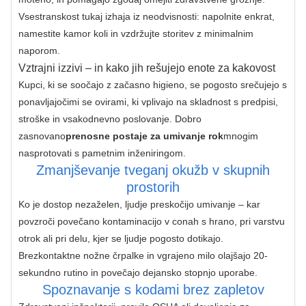
Vsestranskost tukaj izhaja iz neodvisnosti: napolnite enkrat, 
namestite kamor koli in vzdržujte storitev z minimalnim 
naporom.
Vztrajni izzivi – in kako jih rešujejo enote za kakovost
Kupci, ki se soočajo z začasno higieno, se pogosto srečujejo s 
ponavljajočimi se ovirami, ki vplivajo na skladnost s predpisi, 
stroške in vsakodnevno poslovanje. Dobro 
zasnovano
prenosne postaje za umivanje rok
mnogim 
nasprotovati s pametnim inženiringom.
Zmanjševanje tveganj okužb v skupnih
prostorih
Ko je dostop nezaželen, ljudje preskočijo umivanje – kar 
povzroči povečano kontaminacijo v conah s hrano, pri varstvu 
otrok ali pri delu, kjer se ljudje pogosto dotikajo. 
Brezkontaktne nožne črpalke in vgrajeno milo olajšajo 20-
sekundno rutino in povečajo dejansko stopnjo uporabe.
Spoznavanje s kodami brez zapletov