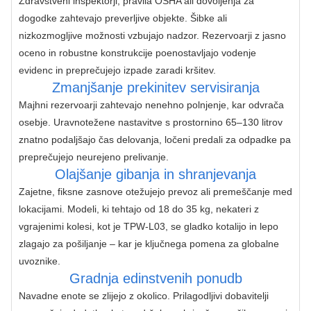
Zdravstveni inšpektorji, pravila OSHA ali dovoljenja za 
dogodke zahtevajo preverljive objekte. Šibke ali 
nizkozmogljive možnosti vzbujajo nadzor. Rezervoarji z jasno 
oceno in robustne konstrukcije poenostavljajo vodenje 
evidenc in preprečujejo izpade zaradi kršitev.
Zmanjšanje prekinitev servisiranja
Majhni rezervoarji zahtevajo nenehno polnjenje, kar odvrača 
osebje. Uravnotežene nastavitve s prostornino 65–130 litrov 
znatno podaljšajo čas delovanja, ločeni predali za odpadke pa 
preprečujejo neurejeno prelivanje.
Olajšanje gibanja in shranjevanja
Zajetne, fiksne zasnove otežujejo prevoz ali premeščanje med 
lokacijami. Modeli, ki tehtajo od 18 do 35 kg, nekateri z 
vgrajenimi kolesi, kot je TPW-L03, se gladko kotalijo in lepo 
zlagajo za pošiljanje – kar je ključnega pomena za globalne 
uvoznike.
Gradnja edinstvenih ponudb
Navadne enote se zlijejo z okolico. Prilagodljivi dobavitelji 