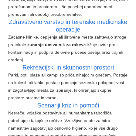
proračunom in prostorom – še posebej uporabne med 
prenovami ali obdobji preobremenitve.
Zdravstveno varstvo in terenske medicinske
operacije
Začasne klinike, cepljenja ali širitvena mesta zahtevajo stroge 
protokole.
zunanje umivalnik za roke
vzdržuje ovire proti 
kontaminaciji in podpira delovne procese osebja brez trajnih 
gradenj.
Rekreacijski in skupnostni prostori
Parki, poti, plaže ali kampi so priča nihajočim gnečam. Postaje 
na kolesih ali lahke postaje ponujajo sezonsko prilagodljivost 
in zagotavljajo mesta za izpiranje, ki ohranjajo skupne 
prostore prijetne in varne.
Scenariji kriz in pomoči
Nesreče, vojaške postavitve ali humanitarna taborišča 
potrebujejo takojšnje rešitve. Vzdržljive enote za hitro 
namestitev zagotavljajo osnovno higieno, ko je vse drugo 
moteno, in pomagajo zgodaj omejiti zdravstvene grožnje.