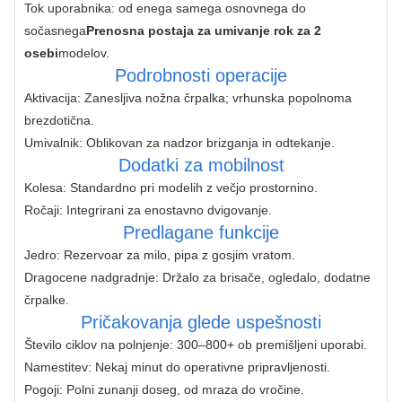
Tok uporabnika: od enega samega osnovnega do
sočasnega
Prenosna postaja za umivanje rok za 2
osebi
modelov.
Podrobnosti operacije
Aktivacija: Zanesljiva nožna črpalka; vrhunska popolnoma
brezdotična.
Umivalnik: Oblikovan za nadzor brizganja in odtekanje.
Dodatki za mobilnost
Kolesa: Standardno pri modelih z večjo prostornino.
Ročaji: Integrirani za enostavno dvigovanje.
Predlagane funkcije
Jedro: Rezervoar za milo, pipa z gosjim vratom.
Dragocene nadgradnje: Držalo za brisače, ogledalo, dodatne
črpalke.
Pričakovanja glede uspešnosti
Število ciklov na polnjenje: 300–800+ ob premišljeni uporabi.
Namestitev: Nekaj ​​minut do operativne pripravljenosti.
Pogoji: Polni zunanji doseg, od mraza do vročine.