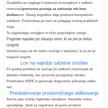
Gradbišča se nagibajo k kolesnim tovornjakom z velikimi 
rezervoarji
prenosna postaja za umivanje rok brez 
dotika
enot. Obseg dogodkov daje prednost kompaktnim 
izdelkom. Proizvodnja po meri se prilagaja znotraj praktičnih 
meja.
Te zagotavljajo zmogljivo in tržno pripravljeno zalogo.
Pogoste napake pri iskanju virov, ki se jim je treba
izogniti
Izkušeni kupci se še vedno soočajo s težavami, ki se jim je 
mogoče izogniti.
Lov na najnižje začetne stroške
Pri gradnji pohištva se varčuje pri velikosti rezervoarja ali 
debelini materiala, kar povzroča prezgodnjo obrabo. 
Preizkušeni HDPE in garancije dolgoročno prihranijo veliko 
več.
Preskakovanje prostoročnega oblikovanja
Ročne pipe izničijo higienske izboljšave. Navedite nožno 
upravljanje, zlasti za regulirane ali javne prostore.