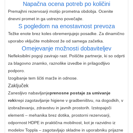
Napačna ocena potreb po količini
Premajhni rezervoarji motijo ​​prometna obdobja. Ocenite 
dnevni promet in ga ustrezno povečajte.
S pogledom na enostavnost prevoza
Težke enote brez koles obremenjujejo posadke. Za dinamično 
uporabo vključite mobilnost že od samega začetka.
Omejevanje možnosti dobaviteljev
Nefleksibilni pogoji zavirajo rast. Poiščite partnerje, ki so odprti 
za blagovno znamko, raznolike izvedbe in prilagodljivo 
podporo.
Izogibanje tem ščiti marže in odnose.
Zaključek
Zanesljivo nabavljanje
prenosne postaje za umivanje 
rok
krepi zagotavljanje higiene v gradbeništvu, na dogodkih, v 
izobraževanju, zdravstvu in javnih prostorih. Izstopajoči 
elementi – mehanika brez dotika, prostorni rezervoarji, 
odpornost HDPE in praktična mobilnost, kot je razvidno iz 
modelov Toppla – zagotavljajo skladne in uporabniku prijazne 