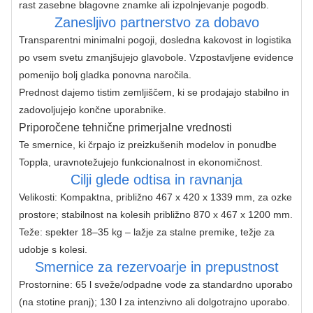
rast zasebne blagovne znamke ali izpolnjevanje pogodb.
Zanesljivo partnerstvo za dobavo
Transparentni minimalni pogoji, dosledna kakovost in logistika 
po vsem svetu zmanjšujejo glavobole. Vzpostavljene evidence 
pomenijo bolj gladka ponovna naročila.
Prednost dajemo tistim zemljiščem, ki se prodajajo stabilno in 
zadovoljujejo končne uporabnike.
Priporočene tehnične primerjalne vrednosti
Te smernice, ki črpajo iz preizkušenih modelov in ponudbe 
Toppla, uravnotežujejo funkcionalnost in ekonomičnost.
Cilji glede odtisa in ravnanja
Velikosti: Kompaktna, približno 467 x 420 x 1339 mm, za ozke
prostore; stabilnost na kolesih približno 870 x 467 x 1200 mm.
Teže: spekter 18–35 kg – lažje za stalne premike, težje za
udobje s kolesi.
Smernice za rezervoarje in prepustnost
Prostornine: 65 l sveže/odpadne vode za standardno uporabo
(na stotine pranj); 130 l za intenzivno ali dolgotrajno uporabo.