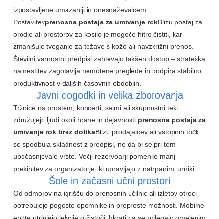
izpostavljene umazaniji in onesnaževalcem. 
Postavitev
prenosna postaja za umivanje rok
Blizu postaj za 
orodje ali prostorov za kosilo je mogoče hitro čistiti, kar 
zmanjšuje tveganje za težave s kožo ali navzkrižni prenos. 
Številni varnostni predpisi zahtevajo takšen dostop – strateška 
namestitev zagotavlja nemotene preglede in podpira stabilno 
produktivnost v daljših časovnih obdobjih.
Javni dogodki in velika zborovanja
Tržnice na prostem, koncerti, sejmi ali skupnostni teki 
združujejo ljudi okoli hrane in dejavnosti.
prenosna postaja za 
umivanje rok brez dotika
Blizu prodajalcev ali vstopnih točk 
se spodbuja skladnost z predpisi, ne da bi se pri tem 
upočasnjevale vrste. Večji rezervoarji pomenijo manj 
prekinitev za organizatorje, ki upravljajo z natrpanimi urniki.
Šole in začasni učni prostori
Od odmorov na igrišču do prenosnih učilnic ali izletov otroci 
potrebujejo pogoste opomnike in preproste možnosti. Mobilne 
enote utrjujejo lekcije o čistoči, hkrati pa se prilegajo omejenim 