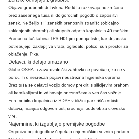
Objave gradbenih delavk na Redditu razkrivajo neizrečeno:
brez zasebnega tuša ni dolgoročnih pogodb o zaposlitvi
žensk. Ne želijo si " ženskih prenosnih stranišč (običajno
zaklenjenih shramb) ali skupnih odprtih kopalnic s 40 moškimi.
Prenosna tuš kabina TPS-H01 jim ponuja tisto, kar dejansko
potrebujejo: zaklepljiva vrata, ogledalo, polico, suh prostor za
oblačenje. Pika.
Delavci, ki delajo umazano
Globe OSHA in zavarovalniški zahtevki se povečajo, ko se v
poročilih o nesrečah pojavi neustrezna higienska oprema.
Brez tuša se delavci vozijo domov prekriti s silicijevim prahom
ali kemikalijami in vdihavajo onesnaževala ves čas vožnje.
Ena mobilna kopalnica iz HDPE v bližini parkirišča = čisti
delavci, manjša odgovornost, srečnejši oddelek za človeške
vire.
Najemnine, ki izgubljajo premijske pogodbe
Organizatorji dogodkov šepetajo najemniškim voznim parkom: