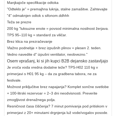
Manjkajoče specifikacije odtoka
"Odteklo je" = premajhna luknja, stalne zamašitve. Zahtevajte
"4" odmaknjen odtok s sifonom.ddhhh
Teža se prezre
200 kg "luksuzne enote = povsod minimalna nosilnost žerjava.
TPS 95–110 kg = standard za viličar.
Brez klica na prezračevanje
Vlažno podnebje + brez izpušnih plinov = plesen 2. teden.
Vedno navedite d" izpušni ventilator, neobvezno."
Osem vprašanj, ki si jih kupci B2B dejansko zastavljajo
Je vroča voda vredna dodatne teže? TPS-H02 110 kg v
primerjavi s H01 95 kg – da za gradbena tabora, ne za
festivale.
Možnost priključitve brez napajanja? Komplet sončne svetlobe
+ 100-litrski rezervoar = 2–3 dni neodvisnosti. Preverite
zmogljivost drenažnega polja.
Resničnost časa čiščenja? 7 minut pomivanja pod pritiskom v
primerjavi z 20+ minutami drgnjenja luž vode/vogalov posode.