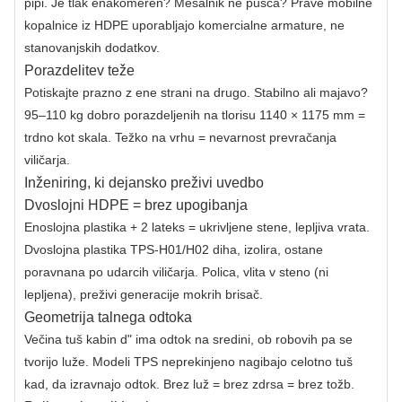
pipi. Je tlak enakomeren? Mešalnik ne pušča? Prave mobilne
kopalnice iz HDPE uporabljajo komercialne armature, ne
stanovanjskih dodatkov.
Porazdelitev teže
Potiskajte prazno z ene strani na drugo. Stabilno ali majavo?
95–110 kg dobro porazdeljenih na tlorisu 1140 × 1175 mm =
trdno kot skala. Težko na vrhu = nevarnost prevračanja
viličarja.
Inženiring, ki dejansko preživi uvedbo
Dvoslojni HDPE = brez upogibanja
Enoslojna plastika + 2 lateks = ukrivljene stene, lepljiva vrata.
Dvoslojna plastika TPS-H01/H02 diha, izolira, ostane
poravnana po udarcih viličarja. Polica, vlita v steno (ni
lepljena), preživi generacije mokrih brisač.
Geometrija talnega odtoka
Večina tuš kabin d" ima odtok na sredini, ob robovih pa se
tvorijo luže. Modeli TPS neprekinjeno nagibajo celotno tuš
kad, da izravnajo odtok. Brez luž = brez zdrsa = brez tožb.