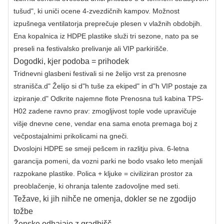
tušud", ki uniči ocene 4-zvezdičnih kampov. Možnost
izpušnega ventilatorja preprečuje plesen v vlažnih obdobjih.
Ena kopalnica iz HDPE plastike služi tri sezone, nato pa se
preseli na festivalsko prelivanje ali VIP parkirišče.
Dogodki, kjer podoba = prihodek
Tridnevni glasbeni festivali si ne želijo vrst za prenosne
stranišča.d" Želijo si d"h tuše za ekiped" in d"h VIP postaje za
izpiranje.d" Odkrite najemne flote Prenosna tuš kabina TPS-
H02 zadene ravno prav: zmogljivost tople vode upravičuje
višje dnevne cene, vendar ena sama enota premaga boj z
večpostajalnimi prikolicami na gneči.
Dvoslojni HDPE se smeji pešcem in razlitju piva. 6-letna
garancija pomeni, da vozni parki ne bodo vsako leto menjali
razpokane plastike. Polica + kljuke = civiliziran prostor za
preoblačenje, ki ohranja talente zadovoljne med seti.
Težave, ki jih nihče ne omenja, dokler se ne zgodijo
tožbe
Ženske odhajajo z gradbišč