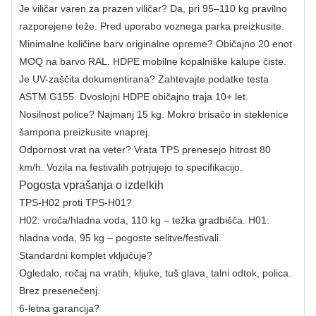
Je viličar varen za prazen viličar? Da, pri 95–110 kg pravilno
razporejene teže. Pred uporabo voznega parka preizkusite.
Minimalne količine barv originalne opreme? Običajno 20 enot
MOQ na barvo RAL. HDPE mobilne kopalniške kalupe čiste.
Je UV-zaščita dokumentirana? Zahtevajte podatke testa
ASTM G155. Dvoslojni HDPE običajno traja 10+ let.
Nosilnost police? Najmanj 15 kg. Mokro brisačo in steklenice
šampona preizkusite vnaprej.
Odpornost vrat na veter? Vrata TPS prenesejo hitrost 80
km/h. Vozila na festivalih potrjujejo to specifikacijo.
Pogosta vprašanja o izdelkih
TPS-H02 proti TPS-H01?
H02: vroča/hladna voda, 110 kg – težka gradbišča. H01:
hladna voda, 95 kg – pogoste selitve/festivali.
Standardni komplet vključuje?
Ogledalo, ročaj na vratih, kljuke, tuš glava, talni odtok, polica.
Brez presenečenj.
6-letna garancija?