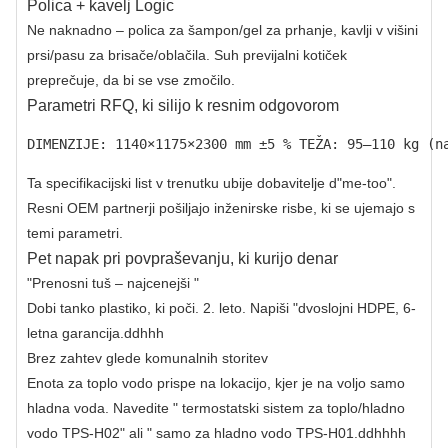
Polica + kavelj Logic
Ne naknadno – polica za šampon/gel za prhanje, kavlji v višini
prsi/pasu za brisače/oblačila. Suh previjalni kotiček
preprečuje, da bi se vse zmočilo.
Parametri RFQ, ki silijo k resnim odgovorom
DIMENZIJE: 1140×1175×2300 mm ±5 % TEŽA: 95–110 kg (n
Ta specifikacijski list v trenutku ubije dobavitelje d"me-too".
Resni OEM partnerji pošiljajo inženirske risbe, ki se ujemajo s
temi parametri.
Pet napak pri povpraševanju, ki kurijo denar
"Prenosni tuš – najcenejši "
Dobi tanko plastiko, ki poči. 2. leto. Napiši "dvoslojni HDPE, 6-
letna garancija.ddhhh
Brez zahtev glede komunalnih storitev
Enota za toplo vodo prispe na lokacijo, kjer je na voljo samo
hladna voda. Navedite " termostatski sistem za toplo/hladno
vodo TPS-H02" ali " samo za hladno vodo TPS-H01.ddhhhh