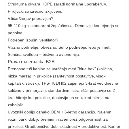
Strukturna okvara HDPE zaradi normalne uporabe/UV.
Priključki so izrecno izključeni.
Viličar/žerjav pripravljen?
95-110 kg + standardni žepi/ušesca. Dimenzije kontejnerja so
popolne.
Potreben izpušni ventilator?
Vlažno podnebje: obvezno. Suho podnebje: lepo je imeti.
Sončna svetloba = bistvena avtonomija.
Prava matematika B2B
Prenosne tuš kabine se uvrščajo med "blue box" (količina,
nizka marža) in prikolice (zahtevnost postavitve, visoki
kapitalski stroški). TPS-H01/H02 zajamejo 3-krat več dnevne
količine v primerjavi s standardnimi stranišči, postavijo se 2-
krat hitreje kot prikolice, dostavijo pa se 4-krat hitreje na
zabojnik.
Uvozniki dobijo oznako OEM + 6-letno garancijo. Najemni
vozni parki dobijo premium raven brez odgovornosti za
prikolice. Gradbeništvo dobi skladnost + produktivnost. Kampi