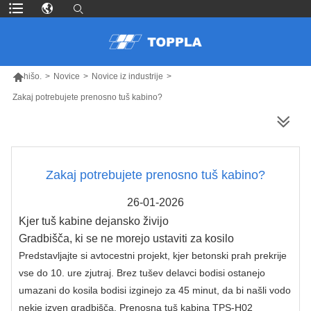

hišo.
>
Novice
>
Novice iz industrije
>
Zakaj potrebujete prenosno tuš kabino?
VEČ IZDELKOV
Zakaj potrebujete prenosno tuš kabino?
26-01-2026
Kjer tuš kabine dejansko živijo
Gradbišča, ki se ne morejo ustaviti za kosilo
Predstavljajte si avtocestni projekt, kjer betonski prah prekrije
vse do 10. ure zjutraj. Brez tušev delavci bodisi ostanejo
umazani do kosila bodisi izginejo za 45 minut, da bi našli vodo
nekje izven gradbišča. Prenosna tuš kabina TPS-H02