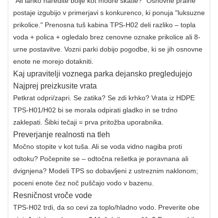
"Ali lahko naredite bolje kot modre škatle?" Osnovne pralne
postaje izgubijo v primerjavi s konkurenco, ki ponuja "luksuzne
prikolice." Prenosna tuš kabina TPS-H02 deli razliko – topla
voda + polica + ogledalo brez cenovne oznake prikolice ali 8-
urne postavitve. Vozni parki dobijo pogodbe, ki se jih osnovne
enote ne morejo dotakniti.
Kaj upravitelji voznega parka dejansko pregledujejo
Najprej preizkusite vrata
Petkrat odpri/zapri. Se zatika? Se zdi krhko? Vrata iz HDPE
TPS-H01/H02 bi se morala odpirati gladko in se trdno
zaklepati. Šibki tečaji = prva pritožba uporabnika.
Preverjanje realnosti na tleh
Močno stopite v kot tuša. Ali se voda vidno nagiba proti
odtoku? Počepnite se – odtočna rešetka je poravnana ali
dvignjena? Modeli TPS so dobavljeni z ustreznim naklonom;
poceni enote čez noč puščajo vodo v bazenu.
Resničnost vroče vode
TPS-H02 trdi, da so cevi za toplo/hladno vodo. Preverite obe