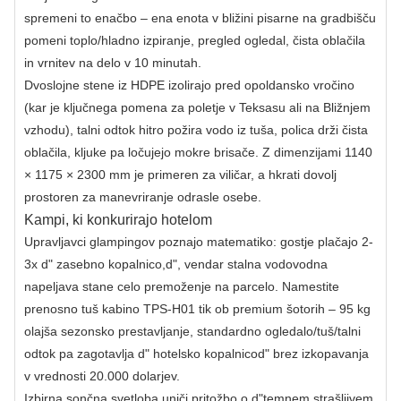
spremeni to enačbo – ena enota v bližini pisarne na gradbišču
pomeni toplo/hladno izpiranje, pregled ogledal, čista oblačila
in vrnitev na delo v 10 minutah.
Dvoslojne stene iz HDPE izolirajo pred opoldansko vročino
(kar je ključnega pomena za poletje v Teksasu ali na Bližnjem
vzhodu), talni odtok hitro požira vodo iz tuša, polica drži čista
oblačila, kljuke pa ločujejo mokre brisače. Z dimenzijami 1140
× 1175 × 2300 mm je primeren za viličar, a hkrati dovolj
prostoren za manevriranje odrasle osebe.
Kampi, ki konkurirajo hotelom
Upravljavci glampingov poznajo matematiko: gostje plačajo 2-
3x d" zasebno kopalnico,d", vendar stalna vodovodna
napeljava stane celo premoženje na parcelo. Namestite
prenosno tuš kabino TPS-H01 tik ob premium šotorih – 95 kg
olajša sezonsko prestavljanje, standardno ogledalo/tuš/talni
odtok pa zagotavlja d" hotelsko kopalnicod" brez izkopavanja
v vrednosti 20.000 dolarjev.
Izbirna sončna svetloba uniči pritožbo o d"temnem strašljivem