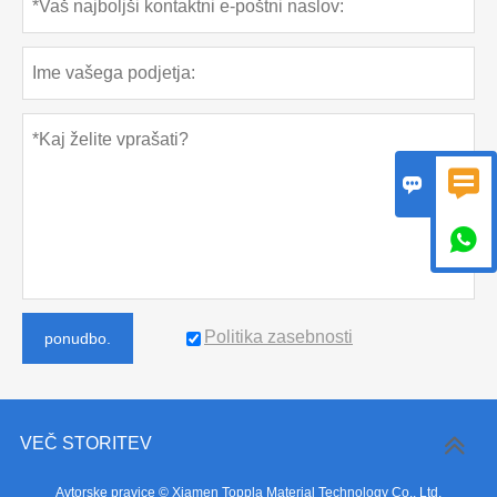



Politika zasebnosti
ponudbo.
VEČ STORITEV
Avtorske pravice © Xiamen Toppla Material Technology Co., Ltd.