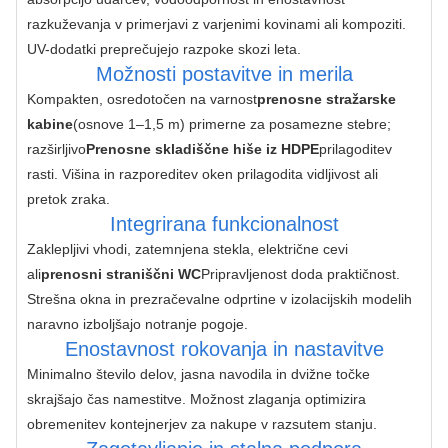
razkuževanja v primerjavi z varjenimi kovinami ali kompoziti. 
UV-dodatki preprečujejo razpoke skozi leta.
Možnosti postavitve in merila
Kompakten, osredotočen na varnost
prenosne stražarske 
kabine
(osnove 1–1,5 m) primerne za posamezne stebre; 
razširljivo
Prenosne skladiščne hiše iz HDPE
prilagoditev 
rasti. Višina in razporeditev oken prilagodita vidljivost ali 
pretok zraka.
Integrirana funkcionalnost
Zaklepljivi vhodi, zatemnjena stekla, električne cevi 
ali
prenosni straniščni WC
Pripravljenost doda praktičnost. 
Strešna okna in prezračevalne odprtine v izolacijskih modelih 
naravno izboljšajo notranje pogoje.
Enostavnost rokovanja in nastavitve
Minimalno število delov, jasna navodila in dvižne točke 
skrajšajo čas namestitve. Možnost zlaganja optimizira 
obremenitev kontejnerjev za nakupe v razsutem stanju.