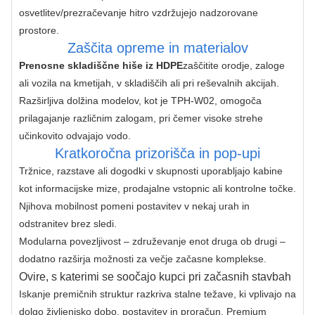
osvetlitev/prezračevanje hitro vzdržujejo nadzorovane 
prostore.
Zaščita opreme in materialov
Prenosne skladiščne hiše iz HDPE
zaščitite orodje, zaloge 
ali vozila na kmetijah, v skladiščih ali pri reševalnih akcijah. 
Razširljiva dolžina modelov, kot je TPH-W02, omogoča 
prilagajanje različnim zalogam, pri čemer visoke strehe 
učinkovito odvajajo vodo.
Kratkoročna prizorišča in pop-upi
Tržnice, razstave ali dogodki v skupnosti uporabljajo kabine 
kot informacijske mize, prodajalne vstopnic ali kontrolne točke. 
Njihova mobilnost pomeni postavitev v nekaj urah in 
odstranitev brez sledi.
Modularna povezljivost – združevanje enot druga ob drugi – 
dodatno razširja možnosti za večje začasne komplekse.
Ovire, s katerimi se soočajo kupci pri začasnih stavbah
Iskanje premičnih struktur razkriva stalne težave, ki vplivajo na 
dolgo življenjsko dobo, postavitev in proračun. Premium 