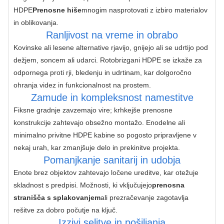
HDPE
Prenosne hiše
mnogim nasprotovati z izbiro materialov 
in oblikovanja.
Ranljivost na vreme in obrabo
Kovinske ali lesene alternative rjavijo, gnijejo ali se udrtijo pod 
dežjem, soncem ali udarci. Rotobrizgani HDPE se izkaže za 
odpornega proti rji, bledenju in udrtinam, kar dolgoročno 
ohranja videz in funkcionalnost na prostem.
Zamude in kompleksnost namestitve
Fiksne gradnje zavzemajo vire; krhkejše prenosne 
konstrukcije zahtevajo obsežno montažo. Enodelne ali 
minimalno privitne HDPE kabine so pogosto pripravljene v 
nekaj urah, kar zmanjšuje delo in prekinitve projekta.
Pomanjkanje sanitarij in udobja
Enote brez objektov zahtevajo ločene ureditve, kar otežuje 
skladnost s predpisi. Možnosti, ki vključujejo
prenosna 
stranišča s splakovanjem
ali prezračevanje zagotavlja 
rešitve za dobro počutje na ključ.
Izzivi selitve in pošiljanja