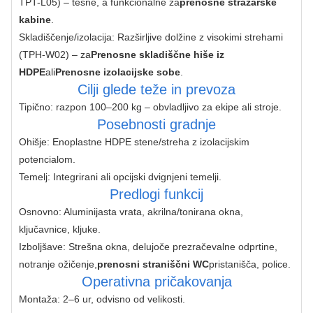
TPT-L05) – tesne, a funkcionalne za
prenosne stražarske
kabine
.
Skladiščenje/izolacija: Razširljive dolžine z visokimi strehami
(TPH-W02) – za
Prenosne skladiščne hiše iz
HDPE
ali
Prenosne izolacijske sobe
.
Cilji glede teže in prevoza
Tipično: razpon 100–200 kg – obvladljivo za ekipe ali stroje.
Posebnosti gradnje
Ohišje: Enoplastne HDPE stene/streha z izolacijskim
potencialom.
Temelj: Integrirani ali opcijski dvignjeni temelji.
Predlogi funkcij
Osnovno: Aluminijasta vrata, akrilna/tonirana okna,
ključavnice, kljuke.
Izboljšave: Strešna okna, delujoče prezračevalne odprtine,
notranje ožičenje,
prenosni straniščni WC
pristanišča, police.
Operativna pričakovanja
Montaža: 2–6 ur, odvisno od velikosti.