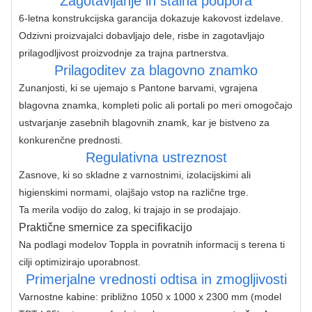
Zagotavljanje in stalna podpora
6-letna konstrukcijska garancija dokazuje kakovost izdelave. 
Odzivni proizvajalci dobavljajo dele, risbe in zagotavljajo 
prilagodljivost proizvodnje za trajna partnerstva.
Prilagoditev za blagovno znamko
Zunanjosti, ki se ujemajo s Pantone barvami, vgrajena 
blagovna znamka, kompleti polic ali portali po meri omogočajo 
ustvarjanje zasebnih blagovnih znamk, kar je bistveno za 
konkurenčne prednosti.
Regulativna ustreznost
Zasnove, ki so skladne z varnostnimi, izolacijskimi ali 
higienskimi normami, olajšajo vstop na različne trge.
Ta merila vodijo do zalog, ki trajajo in se prodajajo.
Praktične smernice za specifikacijo
Na podlagi modelov Toppla in povratnih informacij s terena ti 
cilji optimizirajo uporabnost.
Primerjalne vrednosti odtisa in zmogljivosti
Varnostne kabine: približno 1050 x 1000 x 2300 mm (model