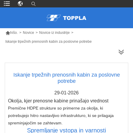

hišo.
>
Novice
>
Novice iz industrije
>
Iskanje trpežnih prenosnih kabin za poslovne potrebe
VEČ IZDELKOV
Iskanje trpežnih prenosnih kabin za poslovne
potrebe
29-01-2026
Okolja, kjer prenosne kabine prinašajo vrednost
Premične HDPE strukture so primerne za okolja, ki 
potrebujejo hitro nastavljivo infrastrukturo, ki se prilagaja 
spreminjajočim se zahtevam.
Spremljanje vstopa in varnosti