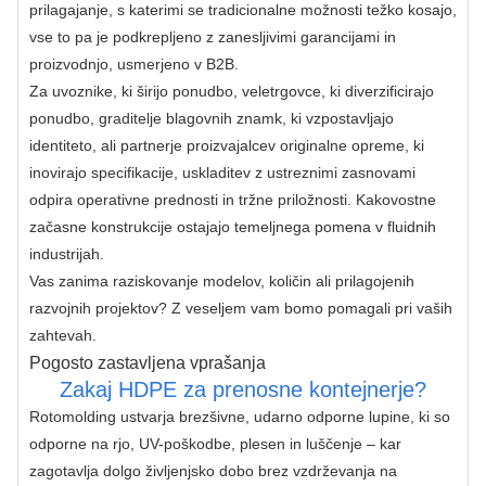
prilagajanje, s katerimi se tradicionalne možnosti težko kosajo, 
vse to pa je podkrepljeno z zanesljivimi garancijami in 
proizvodnjo, usmerjeno v B2B.
Za uvoznike, ki širijo ponudbo, veletrgovce, ki diverzificirajo 
ponudbo, graditelje blagovnih znamk, ki vzpostavljajo 
identiteto, ali partnerje proizvajalcev originalne opreme, ki 
inovirajo specifikacije, uskladitev z ustreznimi zasnovami 
odpira operativne prednosti in tržne priložnosti. Kakovostne 
začasne konstrukcije ostajajo temeljnega pomena v fluidnih 
industrijah.
Vas zanima raziskovanje modelov, količin ali prilagojenih 
razvojnih projektov? Z veseljem vam bomo pomagali pri vaših 
zahtevah.
Pogosto zastavljena vprašanja
Zakaj HDPE za prenosne kontejnerje?
Rotomolding ustvarja brezšivne, udarno odporne lupine, ki so 
odporne na rjo, UV-poškodbe, plesen in luščenje – kar 
zagotavlja dolgo življenjsko dobo brez vzdrževanja na 