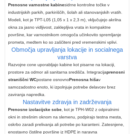
Prenosne varnostne kabine
sidrne kontrolne točke v 
industrijskih parkih, parkiriščih, šolah ali stanovanjskih vratih. 
Modeli, kot je TPT-L05 (1,05 x 1 x 2,3 m), vključujejo akrilna 
okna za jasno vidljivost, zaklepljiva vrata in kompaktne 
površine, kar varnostnikom omogoča učinkovito spremljanje 
prometa, medtem ko so zaščiteni pred vremenskimi vplivi.
Območja upravljanja lokacije in socialnega
varstva
Razvojne cone uporabljajo kabine kot pisarne na lokaciji, 
prostore za odmor ali sanitarna središča. Integracija
prenosni 
straniščni WC
postane osnovno
Prenosna hiša
v 
samozadostno enoto, ki izpolnjuje potrebe delavcev brez 
zaviranja napredka.
Nastavitve zdravja in zadrževanja
Prenosne izolacijske sobe
, kot je TPH-W02 z odpiralnimi 
okni in strešnim oknom na slemenu, podpirajo testna mesta, 
oskrbo zaradi prelivanja ali potrebe po karanteni. Zatesnjene, 
enostavno čistilne površine iz HDPE in naravna 