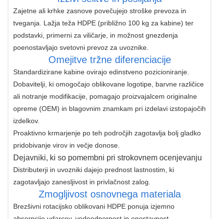
Zajetne ali krhke zasnove povečujejo stroške prevoza in 
tveganja. Lažja teža HDPE (približno 100 kg za kabine) ter 
podstavki, primerni za viličarje, in možnost gnezdenja 
poenostavljajo svetovni prevoz za uvoznike.
Omejitve tržne diferenciacije
Standardizirane kabine ovirajo edinstveno pozicioniranje. 
Dobavitelji, ki omogočajo oblikovane logotipe, barvne različice 
ali notranje modifikacije, pomagajo proizvajalcem originalne 
opreme (OEM) in blagovnim znamkam pri izdelavi izstopajočih 
izdelkov.
Proaktivno krmarjenje po teh področjih zagotavlja bolj gladko 
pridobivanje virov in večje donose.
Dejavniki, ki so pomembni pri strokovnem ocenjevanju
Distributerji in uvozniki dajejo prednost lastnostim, ki 
zagotavljajo zanesljivost in privlačnost zalog.
Zmogljivost osnovnega materiala
Brezšivni rotacijsko oblikovani HDPE ponuja izjemno 
absorpcijo udarcev, vodoodpornost in enostavnost 