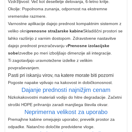
Vzdržljivost: Več kot desetletje delovanja, 6-letno kritje.
Okolje: Popolnoma zunanja, odpornost na ekstremne
vremenske razmere.
Varnostne aplikacije dajejo prednost kompaktnim sistemom z 
veliko okni
prenosne stražarske kabine
Skladiščni prostori se 
lahko razširijo z varnim dostopom. Zdravstvene nastavitve 
dajejo prednost prezračevanju v
Prenosne izolacijske 
sobe
Izvedbe po meri izboljšajo dimenzije ali integracije.
Ti zagotavljajo uravnotežene izdelke z velikim 
povpraševanjem.
Pasti pri iskanju virov, na katere morate biti pozorni
Pogoste napake vplivajo na kakovost in dobičkonosnost.
Dajanje prednosti najnižjim cenam
Nizkokakovostni materiali vodijo do hitre degradacije. Začetni 
stroški HDPE prihranijo zaradi manjšega števila okvar.
Neprimerna velikost za uporabo
Premajhne kabine omejujejo uporabo; prevelik prostor za 
odpadke. Natančno določite predvidene vloge.