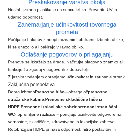
Preskakovanje varstva okolja
Nestabilizirana plastika je na soncu krhka. Preverite UV in 
udarno odpornost.
Zanemarjanje učinkovitosti tovornega
prometa
Pošiljanje balonov z neoptimiziranimi oblikami. Izberite oblike, 
ki se gnezdijo ali pakirajo v ravno obliko.
Odlašanje pogovorov o prilagajanju
Prenove se izkažejo za drage. Načrtujte blagovno znamko ali 
funkcije že zgodaj v pogovorih z dobavitelji.
Z jasnim vodenjem ohranjamo učinkovitost in zaupanje strank.
Zaključna perspektiva
Dobro izbrano
Prenosne hiše
—obsegajoč
prenosne 
stražarske kabine
,
Prenosne skladiščne hiše iz 
HDPE
,
Prenosne izolacijske sobe
in
prenosni straniščni 
WC
- opremljene različice – ponujajo učinkovite odgovore na 
varnostne, skladiščne, zdravstvene in lokacijske zahteve. 
Rotobrizgani HDPE prinaša odpornost, hitro postavitev in 