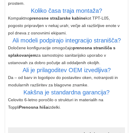
prostem.
Koliko časa traja montaža?
Kompaktno
prenosne stražarske kabine
kot TPT-L05, 
pogosto pripravljen v nekaj urah; večje ali razširljive enote v 
pol dneva z osnovnimi ekipami.
Ali modeli podpirajo integracijo stranišča?
Določene konfiguracije omogočajo
prenosna stranišča s 
splakovanjem
za samostojno sanitarijsko uporabo v 
ustanovah za dobro počutje ali oddaljenih okoljih.
Ali je prilagoditev OEM izvedljiva?
Da – od barv in logotipov do postavitev oken, notranjosti in 
modularnih razširitev za blagovne znamke.
Kakšna je standardna garancija?
Celovito 6-letno poročilo o strukturi in materialih na 
Toppli
Prenosna hiša
izdelki.