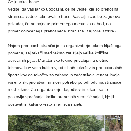
Če je tako, boste
Vedite, da vas lahko upočasni, če ne veste, kje so prenosna
stranišča vzdolž tekmovalne trase. Vaš ciljni čas bo zagotovo
prizadet, če ne najdete primernega mesta za odhod, na
primer določenega prenosnega stranišča. Kaj torej storite?
Najem prenosnih stranišč je za organizatorje tekem ključnega
pomena, saj tekači med tekmo zaužijejo velike količine
osvežilnih pijač. Maratonske tekme privabijo na stotine
tekmovalcev vseh kalibrov, od elitnih tekačev in profesionalnih
športnikov do tekačev za zabavo in začetnikov, vendar imajo
vsi eno skupno stvar, in sicer potrebo po odhodu na stranišče
med tekmo. Za organizatorje dogodkov in tekem se to
postavlja vprašanje, koliko prenosnih stranišč najeti, kje jih
postaviti in kakšno vrsto stranišča najeti.