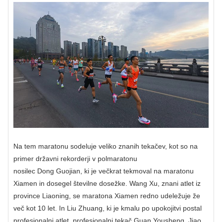
Na tem maratonu sodeluje veliko znanih tekačev, kot so na
primer državni rekorderji v polmaratonu
nosilec Dong Guojian, ki je večkrat tekmoval na maratonu
Xiamen in dosegel številne dosežke. Wang Xu, znani atlet iz
province Liaoning, se maratona Xiamen redno udeležuje že
več kot 10 let. In Liu Zhuang, ki je kmalu po upokojitvi postal
profesionalni atlet, profesionalni tekač Guan Yousheng, Jiao