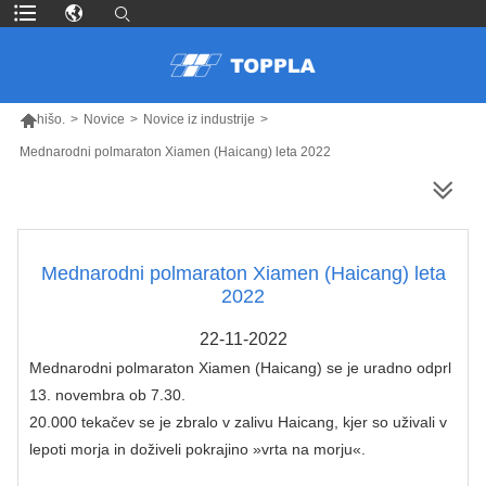

hišo.
>
Novice
>
Novice iz industrije
>
Mednarodni polmaraton Xiamen (Haicang) leta 2022
VEČ IZDELKOV
Mednarodni polmaraton Xiamen (Haicang) leta
2022
22-11-2022
Mednarodni polmaraton Xiamen (Haicang) se je uradno odprl
13. novembra ob 7.30.
20.000 tekačev se je zbralo v zalivu Haicang, kjer so uživali v
lepoti morja in doživeli pokrajino »vrta na morju«.