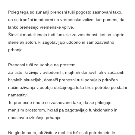
Poleg tega so zunanji prenosni tuši pogosto zasnovani tako,
da so trpežni in odporni na vremenske vplive, kar pomeni, da
lahko prenesejo vremenske vplive.
Številni modeli imajo tudi funkcije za zasebnost, kot so zaprte
stene ali šotori, ki zagotavljajo udobno in samozavestno
prhanje.
Prenosni tuši za udobje na prostem
Za tiste, ki živijo v avtodomih, majhnih domovih ali v začasnih
bivalnih situacijah, domači prenosni tuši ponujajo priročen
način uživanja v udobju običajnega tuša brez potrebe po stalni
namestitvi.
Te prenosne enote so zasnovane tako, da se prilegajo
manjšim prostorom, hkrati pa zagotavljajo funkcionalno in
enostavno izkušnjo prhanja.
Ne glede na to, ali živite v mobilni hišici ali potrebujete le