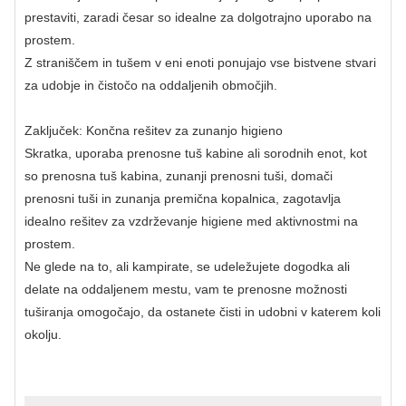
prestaviti, zaradi česar so idealne za dolgotrajno uporabo na
prostem.
Z straniščem in tušem v eni enoti ponujajo vse bistvene stvari
za udobje in čistočo na oddaljenih območjih.
Zaključek: Končna rešitev za zunanjo higieno
Skratka, uporaba prenosne tuš kabine ali sorodnih enot, kot
so prenosna tuš kabina, zunanji prenosni tuši, domači
prenosni tuši in zunanja premična kopalnica, zagotavlja
idealno rešitev za vzdrževanje higiene med aktivnostmi na
prostem.
Ne glede na to, ali kampirate, se udeležujete dogodka ali
delate na oddaljenem mestu, vam te prenosne možnosti
tuširanja omogočajo, da ostanete čisti in udobni v katerem koli
okolju.