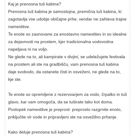
Kaj je prenosna tuš kabina?
Prenosna tuš kabina je samostojna, premična tuš kabina, ki
zagotavlja vse udobje običajne prhe, vendar ne zahteva trajne
namestitve.
Te enote so zasnovane za enostavno namestitev in so idealne
za dejavnosti na prostem, kjer tradicionalna vodovodna
napeljava ni na voljo.
Ne glede na to, ali kampirate v divjini, se udeležujete festivala
na prostem ali ste na gradbišču, vam prenosna tuš kabina
daje svobodo, da ostanete čisti in osveženi, ne glede na to,
kje ste.
Te enote so opremljene z rezervoarjem za vodo, črpalko in tuš
glavo, kar vam omogoča, da se tuširate tako kot doma.
Postopek namestitve je preprost: preprosto razgrnite enoto,
priključite vir vode in pripravljeni ste na osvežilno prhanje.
Kako deluje prenosna tuš kabina?