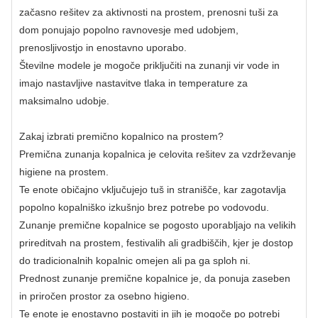
začasno rešitev za aktivnosti na prostem, prenosni tuši za
dom ponujajo popolno ravnovesje med udobjem,
prenosljivostjo in enostavno uporabo.
Številne modele je mogoče priključiti na zunanji vir vode in
imajo nastavljive nastavitve tlaka in temperature za
maksimalno udobje.
Zakaj izbrati premično kopalnico na prostem?
Premična zunanja kopalnica je celovita rešitev za vzdrževanje
higiene na prostem.
Te enote običajno vključujejo tuš in stranišče, kar zagotavlja
popolno kopalniško izkušnjo brez potrebe po vodovodu.
Zunanje premične kopalnice se pogosto uporabljajo na velikih
prireditvah na prostem, festivalih ali gradbiščih, kjer je dostop
do tradicionalnih kopalnic omejen ali pa ga sploh ni.
Prednost zunanje premične kopalnice je, da ponuja zaseben
in priročen prostor za osebno higieno.
Te enote je enostavno postaviti in jih je mogoče po potrebi