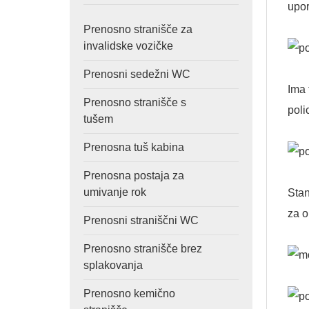
upor
Prenosno stranišče za
invalidske vozičke
Prenosni sedežni WC
Ima 
Prenosno stranišče s
poli
tušem
Prenosna tuš kabina
Prenosna postaja za
umivanje rok
Stan
za o
Prenosni straniščni WC
Prenosno stranišče brez
splakovanja
Prenosno kemično