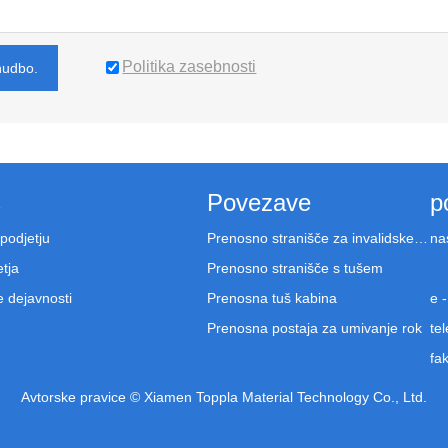
Politika zasebnosti
nudbo.
s
Povezave
p
 podjetju
Prenosno stranišče za invalidske vozičke
na
etja
Prenosno stranišče s tušem
 dejavnosti
Prenosna tuš kabina
e -
Prenosna postaja za umivanje rok
tel
fak
Avtorske pravice © Xiamen Toppla Material Technology Co., Ltd.