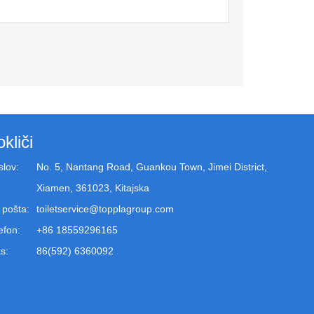
okliči
slov:
No. 5, Nantang Road, Guankou Town, Jimei District,
Xiamen, 361023, Kitajska
 pošta:
toiletservice@topplagroup.com
efon:
+86 18559296165
s:
86(592) 6360092