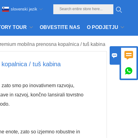
slovenski jezik
TORY TOUR
OBVESTITE NAS
O PODJETJU
Premium mobilna prenosna kopalnica / tuš kabina


kopalnica / tuš kabina

 zato smo po inovativnem razvoju,
kave in razvoj, končno lansirali tovrstno
vodo.
ne enote, zato so izjemno robustne in