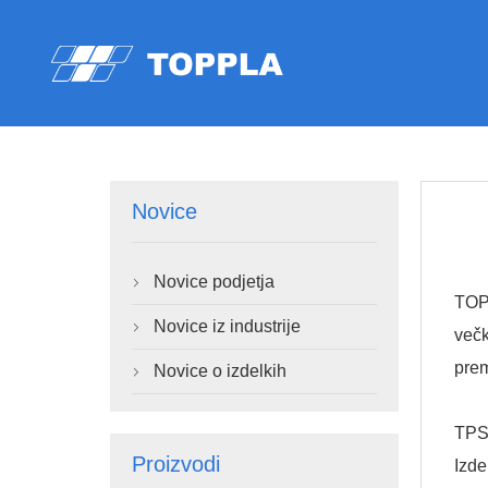
Novice
Novice podjetja

TOPP
Novice iz industrije

večk
pre
Novice o izdelkih

TPS
Proizvodi
Izde