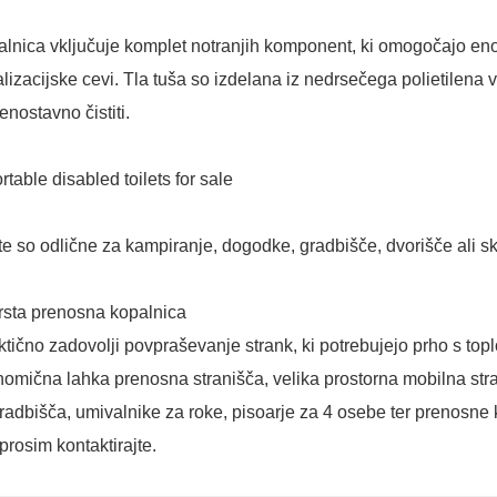
lnica vključuje komplet notranjih komponent, ki omogočajo eno
lizacijske cevi. Tla tuša so izdelana iz nedrsečega polietilena v
 enostavno čistiti.
e so odlične za kampiranje, dogodke, gradbišče, dvorišče ali sk
rsta
prenosna kopalnica
tično zadovolji povpraševanje strank, ki potrebujejo prho s top
omična lahka prenosna stranišča, velika prostorna mobilna stra
radbišča, umivalnike za roke, pisoarje za 4 osebe ter prenosne k
prosim kontaktirajte.