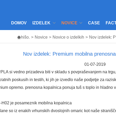
DOMOV
IZDELEK
NOVICE
CASE
FAC

hišo.
>
Novice
>
Novice o izdelkih
>
Nov izdelek: 
Nov izdelek: Premium mobilna prenosna 
01-07-2019
LA si vedno prizadeva biti v skladu s povpraševanjem na trgu,
ratnih poskusih in testih, ki jih je izvedlo naše podjetje za razis
mium opremo.
prenosna kopalnica
ponuja tuš s toplo in hladno 
-H02 je posameznik
mobilna kopalnica
lane so iz enakih vrhunskih dvoslojnih omaric kot naše stranišč