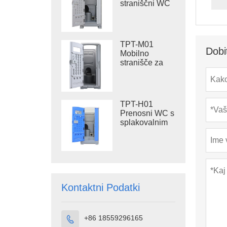
straniščni WC
s 410L
rezervoarjem
za odpadke,
zunanji
TPT-M01
plastični WC
Dobi
Mobilno
stranišče za
splakovanje
TPT-H01
Prenosni WC s
splakovalnim
sistemom
Prenosna
straniščna
kabina iz
HDPE plastike
Kontaktni Podatki
+86 18559296165
