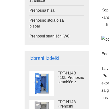
stranišče
Kopa
Prenosna hiša
kana
Prenosno stojalo za
tudi
pisoar
Prenosni straniščni WC
Enot
Izbrani Izdelki
Ta v
TPT-H14B
Prak
410L Prenosno
stranišče z
ekon
rezervoarjem
za g
za odpadke,
jeklena drsna
nas 
prenosna
TPT-H14A
straniščna
Prenosni
školjka