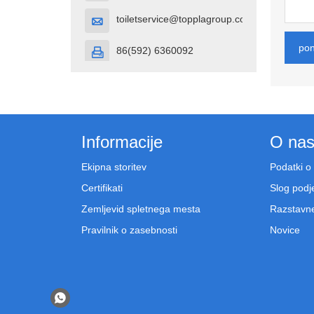
toiletservice@topplagroup.com

po
86(592) 6360092

Informacije
O na
Ekipna storitev
Podatki o
Certifikati
Slog podj
Zemljevid spletnega mesta
Razstavne
Pravilnik o zasebnosti
Novice
