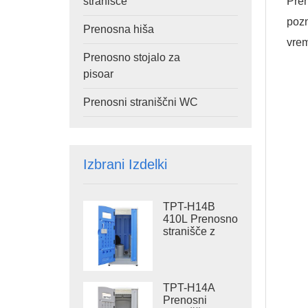
Pren
stranišče
pozn
Prenosna hiša
vrem
Prenosno stojalo za
pisoar
Prenosni straniščni WC
Izbrani Izdelki
TPT-H14B
410L Prenosno
stranišče z
rezervoarjem
za odpadke,
jeklena drsna
prenosna
TPT-H14A
straniščna
Prenosni
školjka