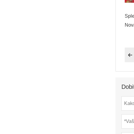
Sple
Nova

Dobi