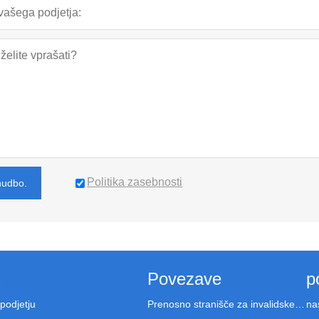
Politika zasebnosti
nudbo.
s
Povezave
p
 podjetju
Prenosno stranišče za invalidske vozičke
na