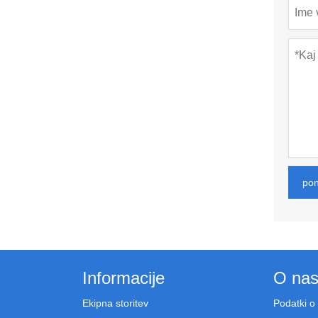
po
Informacije
O na
Ekipna storitev
Podatki o