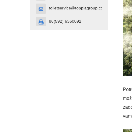
toiletservice@topplagroup.com

86(592) 6360092

Potr
možn
zado
vam 