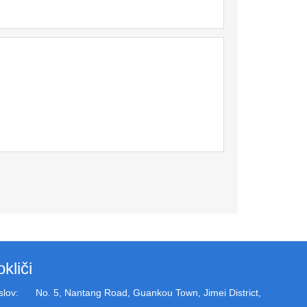
okliči
slov:
No. 5, Nantang Road, Guankou Town, Jimei District,