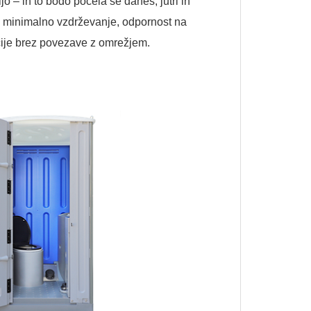
 – in to bodo počela še danes, jutri in
, minimalno vzdrževanje, odpornost na
acije brez povezave z omrežjem.