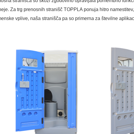
osna stranišča so skozi zgodovino opravljala pomembno funkcijo
eje. Za trg prenosnih stranišč TOPPLA ponuja hitro namestitev
enske vplive, naša stranišča pa so primerna za številne aplik