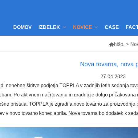
DOMOV
IZDELEK
NOVICE
CASE
FAC

hišo.
>
No
Nova tovarna, nova p
27-04-2023
di nenehne širitve podjetja TOPPLA v zadnjih letih sedanja tov
ebam. Po aktivnem načrtovanju in gradnji je dolgo pričakovan
šno pristala. TOPPLA je zgradila novo tovarno za proizvodnjo p
tev v novo tovarno konec aprila. Nova tovarna bo dodatek k sed