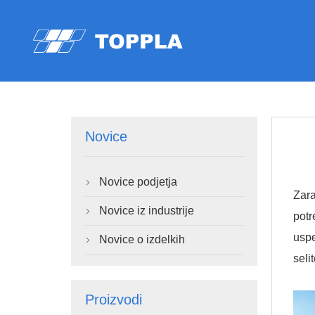
Novice
Novice podjetja

Zara
Novice iz industrije

potr
uspe
Novice o izdelkih

seli
Proizvodi