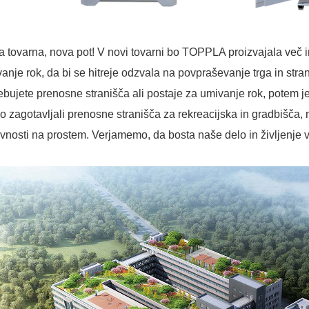
 tovarna, nova pot! V novi tovarni bo TOPPLA proizvajala več i
anje rok, da bi se hitreje odzvala na povpraševanje trga in stra
ebujete prenosne stranišča ali postaje za umivanje rok, potem je
 zagotavljali prenosne stranišča za rekreacijska in gradbišča,
vnosti na prostem. Verjamemo, da bosta naše delo in življenje v