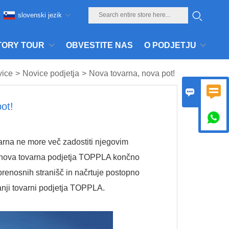
slovenski jezik
TORY TOUR
OBVESTITE NAS
O PODJETJU
vice
>
Novice podjetja
>
Nova tovarna, nova pot!


ot!

arna ne more več zadostiti njegovim
a nova tovarna podjetja TOPPLA končno
renosnih stranišč in načrtuje postopno
anji tovarni podjetja TOPPLA.