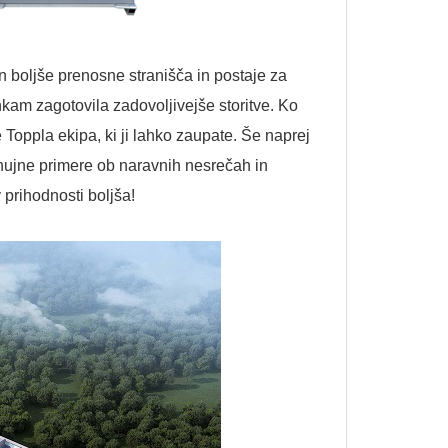
n boljše prenosne stranišča in postaje za
nkam zagotovila zadovoljivejše storitve. Ko
 Toppla ekipa, ki ji lahko zaupate. Še naprej
 nujne primere ob naravnih nesrečah in
 prihodnosti boljša!