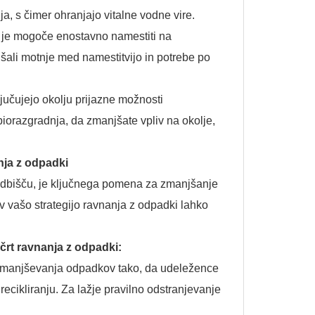
a, s čimer ohranjajo vitalne vodne vire.
jih je mogoče enostavno namestiti na
šali motnje med namestitvijo in potrebe po
ljučujejo okolju prijazne možnosti
biorazgradnja, da zmanjšate vpliv na okolje,
anja z odpadki
radbišču, je ključnega pomena za zmanjšanje
 v vašo strategijo ravnanja z odpadki lahko
načrt ravnanja z odpadki:
 zmanjševanja odpadkov tako, da udeležence
ecikliranju. Za lažje pravilno odstranjevanje