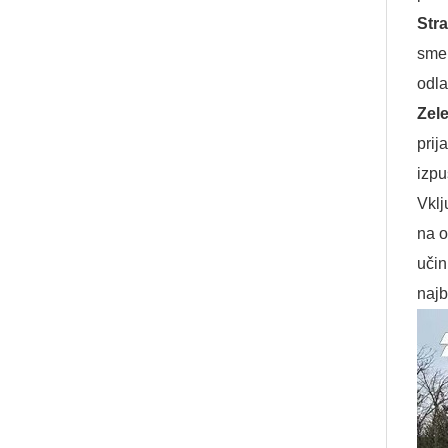
Str
smer
odla
Zele
prij
izp
Vklj
na o
učin
najb