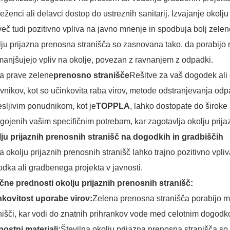
eženci ali delavci dostop do ustreznih sanitarij. Izvajanje okolju
eč tudi pozitivno vpliva na javno mnenje in spodbuja bolj zeleno
ju prijazna prenosna stranišča so zasnovana tako, da porabijo m
manjšujejo vpliv na okolje, povezan z ravnanjem z odpadki.
ra prave zelene
prenosno stranišče
Rešitve za vaš dogodek ali
vnikov, kot so učinkovita raba virov, metode odstranjevanja odpa
sljivim ponudnikom, kot je
TOPPLA
, lahko dostopate do široke 
agojenih vašim specifičnim potrebam, kar zagotavlja okolju pri
lju prijaznih prenosnih stranišč na dogodkih in gradbiščih
ra okolju prijaznih prenosnih stranišč lahko trajno pozitivno vpl
dka ali gradbenega projekta v javnosti.
učne prednosti okolju prijaznih prenosnih stranišč:
nkovitost uporabe virov:
Zelena prenosna stranišča porabijo ma
nišči, kar vodi do znatnih prihrankov vode med celotnim dogodk
nostni materiali:
Številna okolju prijazna prenosna stranišča so z