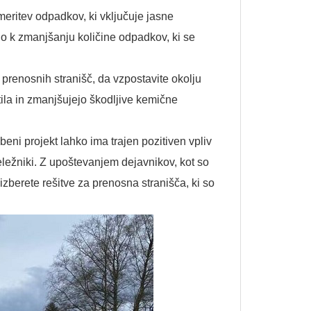
smeritev odpadkov, ki vključuje jasne
o k zmanjšanju količine odpadkov, ki se
prenosnih stranišč, da vzpostavite okolju
tila in zmanjšujejo škodljive kemične
beni projekt lahko ima trajen pozitiven vpliv
ežniki. Z upoštevanjem dejavnikov, kot so
izberete rešitve za prenosna stranišča, ki so