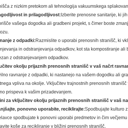
nišča z nizkim pretokom ali tehnologija vakuumskega splakovanj
agodljivost in prilagodljivost:
Izberite prenosne sanitarije, ki 
orišče vašega dogodka ali gradbeni projekt, s čimer boste zmanj
vozu.
nanje z odpadki:
Razmislite o uporabi prenosnih stranišč, ki vk
njevanja in odstranjevanja odpadkov, kot sta kompostiranje ali 
ezan z odstranjevanjem odpadkov.
učitev okolju prijaznih prenosnih stranišč v vaš načrt ravn
ilno ravnanje z odpadki, ki nastanejo na vašem dogodku ali g
tnega vpliva na okolje. Vključitev trajnostnih prenosnih stranišč
no prispeva k vašim prizadevanjem.
ni za vključitev okolju prijaznih prenosnih stranišč v vaš 
jšajte, ponovno uporabite, reciklirajte:
Spodbujajte kulturo
elavce spodbujate k ponovni uporabi predmetov in čim večjemu r
avite koše za recikliranje v bližini prenosnih stranišč.