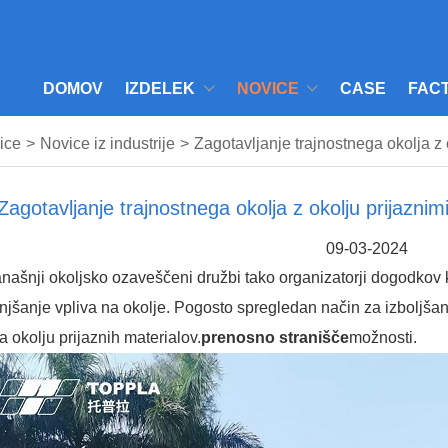
DOMOV
IZDELEK
NOVICE
CASE
FAC
ice
>
Novice iz industrije
>
Zagotavljanje trajnostnega okolja z 
Zagotavljanje trajnostnega okolja z okolju prijazni
09-03-2024
našnji okoljsko ozaveščeni družbi tako organizatorji dogodkov k
jšanje vpliva na okolje. Pogosto spregledan način za izboljšan
ra okolju prijaznih materialov.
prenosno stranišče
možnosti.