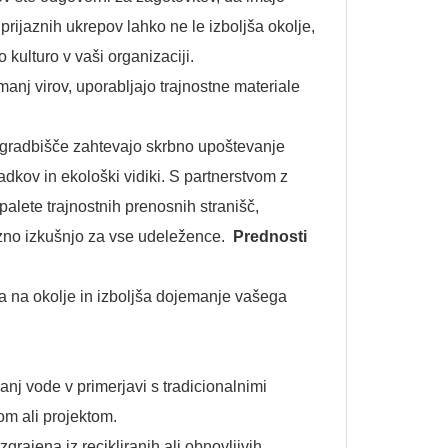
 prijaznih ukrepov lahko ne le izboljša okolje,
 kulturo v vaši organizaciji.
anj virov, uporabljajo trajnostne materiale
 gradbišče zahtevajo skrbno upoštevanje
dkov in ekološki vidiki. S partnerstvom z
palete trajnostnih prenosnih stranišč,
jazno izkušnjo za vse udeležence.
Prednosti
iva na okolje in izboljša dojemanje vašega
nj vode v primerjavi s tradicionalnimi
om ali projektom.
grajena iz recikliranih ali obnovljivih