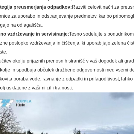
ategija preusmerjanja odpadkov:
Razviti celovit načrt za preu
nice za uporabo in odstranjevanje predmetov, kar bo pripomogl
gajo na odlagališča.
no vzdrževanje in servisiranje:
Tesno sodelujte s ponudnikom 
azne postopke vzdrževanja in čiščenja, ki uporabljajo zelena čis
uste.
učitev okolju prijaznih prenosnih stranišč v vaš dogodek ali grad
kolje in spodbuja občutek družbene odgovornosti med vsemi del
kovita poraba vode, ravnanje z odpadki in prilagodljivost, lahko 
olj usklajene z vašimi cilji trajnosti.