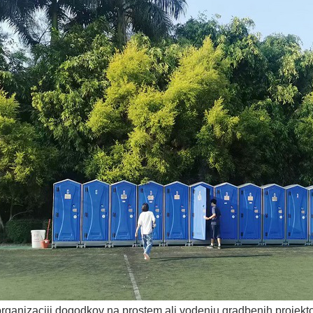
organizaciji dogodkov na prostem ali vodenju gradbenih projekto