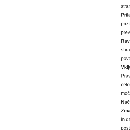
stra
Pril
priz
pre
Rav
shra
pov
Vklj
Prav
celo
moč
Nači
Zman
in d
post