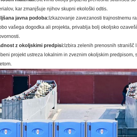
rialov, kar zmanjšuje njihov skupni ekološki odtis.
oljšana javna podoba:
Izkazovanje zavezanosti trajnostnemu raz
bo vašega dogodka ali projekta, privablja bolj okoljsko ozaveš
ovornosti.
dnost z okoljskimi predpisi:
Izbira zelenih prenosnih stranišč
beni projekt ustreza lokalnim in zveznim okoljskim predpisom, 
letom.