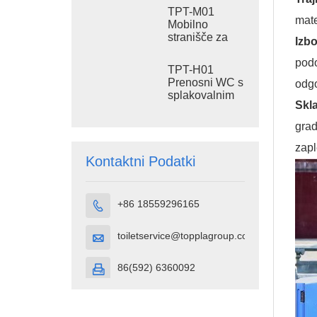
rezervoarjem
TPT-M01
za odpadke,
mate
Mobilno
zunanji
stranišče za
Izb
plastični WC
splakovanje
podo
TPT-H01
Prenosni WC s
odg
splakovalnim
Skla
sistemom
Prenosna
grad
straniščna
kabina iz
zap
HDPE plastike
Kontaktni Podatki
+86 18559296165

toiletservice@topplagroup.com

86(592) 6360092
