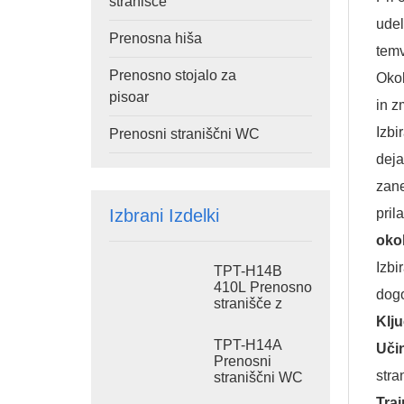
stranišče
udel
Prenosna hiša
temv
Prenosno stojalo za
Okol
pisoar
in z
Izbi
Prenosni straniščni WC
deja
zane
pril
Izbrani Izdelki
oko
Izbi
TPT-H14B
410L Prenosno
dogo
stranišče z
rezervoarjem
Klj
za odpadke,
TPT-H14A
Uči
jeklena drsna
Prenosni
prenosna
stra
straniščni WC
straniščna
s 410L
školjka
Traj