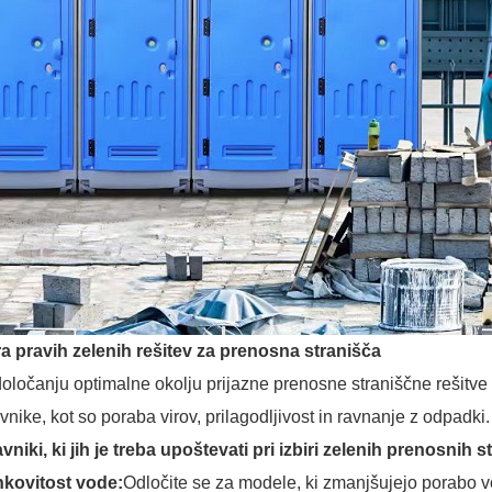
ra pravih zelenih rešitev za prenosna stranišča
določanju optimalne okolju prijazne prenosne straniščne rešitv
vnike, kot so poraba virov, prilagodljivost in ravnanje z odpadki
vniki, ki jih je treba upoštevati pri izbiri zelenih prenosnih 
nkovitost vode:
Odločite se za modele, ki zmanjšujejo porabo vo