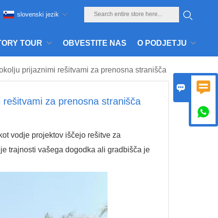
slovenski jezik
TORY TOUR
OBVESTITE NAS
O PODJETJU
okolju prijaznimi rešitvami za prenosna stranišča


mi rešitvami za prenosna stranišča

ot vodje projektov iščejo rešitve za
je trajnosti vašega dogodka ali gradbišča je