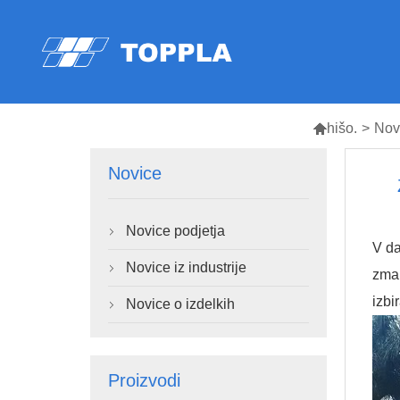

hišo.
>
Nov
Novice
Novice podjetja

V da
Novice iz industrije

zman
izbi
Novice o izdelkih

Proizvodi