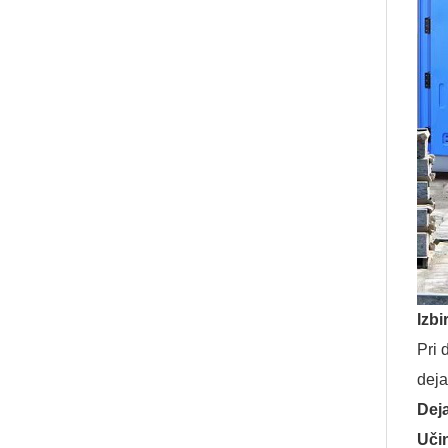
Izbi
Pri 
deja
Deja
Uči