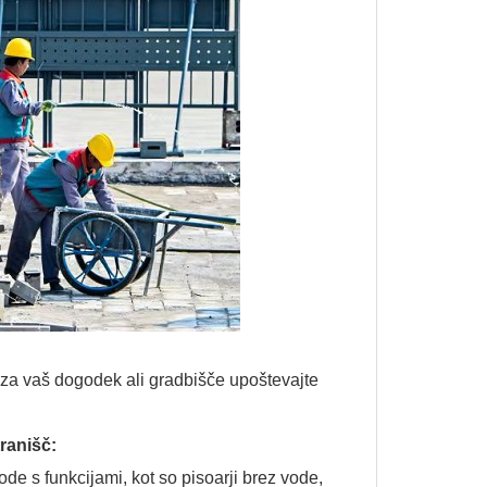
e za vaš dogodek ali gradbišče upoštevajte
.
stranišč:
de s funkcijami, kot so pisoarji brez vode,