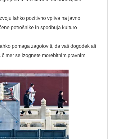
voju lahko pozitivno vpliva na javno
čene potrošnike in spodbuja kulturo
 lahko pomaga zagotoviti, da vaš dogodek ali
s čimer se izognete morebitnim pravnim